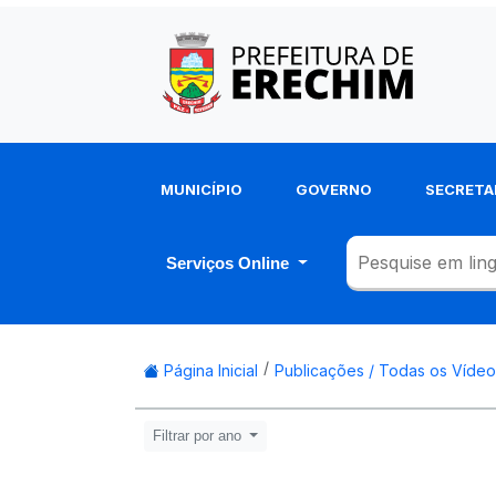
MUNICÍPIO
GOVERNO
SECRETA
Serviços Online
Página Inicial
Publicações / Todas os Vídeo
Filtrar por ano