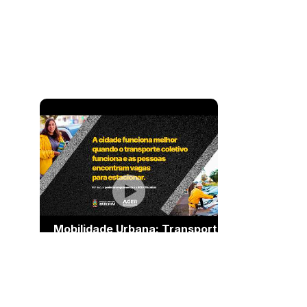
Audiência Pública de
apresentação de alterações do
Plano Diretor
Mobilidade Urbana: Transporte
Coletivo e Estacionamento
Rotativo