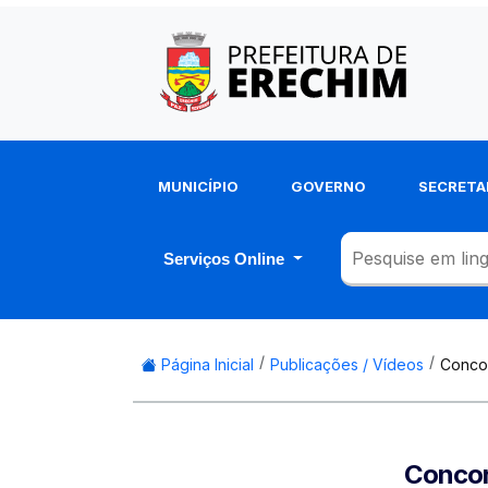
MUNICÍPIO
GOVERNO
SECRETA
Serviços Online
Página Inicial
Publicações / Vídeos
Concor
Concor