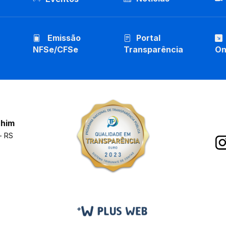
Emissão
Portal
NFSe/CFSe
Transparência
On
chim
- RS