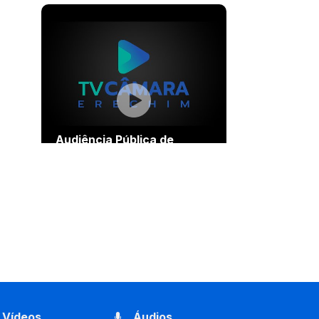
Audiência Pública de
Apresentação Relatórios do
Exercício 2025 do IEP
Vídeos
Áudios