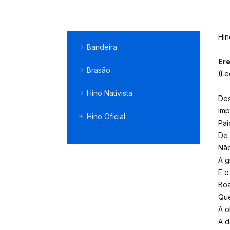
Hin
Bandeira
Ere
Brasão
(Le
Hino Nativista
Des
Imp
Hino Oficial
Pai
De 
Não
A g
E o
Boa
Que
A o
A d