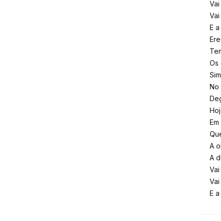
Vai
Vai
E a
Ere
Tem
Os 
Sim
No 
Deg
Hoj
Em 
Que
A o
A d
Vai
Vai
E a