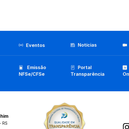
Notícias
Eventos
Emissão
Portal
NFSe/CFSe
Transparência
On
chim
- RS