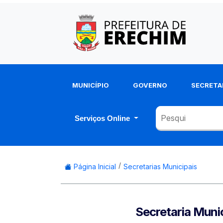
MUNICÍPIO
GOVERNO
SECRETA
Serviços Online
Página Inicial
Secretarias Municipais
Secretaria Muni