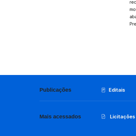
re
mo
aba
Pre
Publicações
Editais
Mais acessados
Licitações