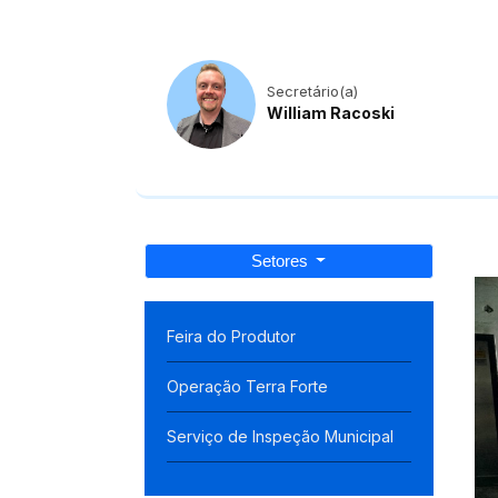
Secretário(a)
William Racoski
Setores
Feira do Produtor
Operação Terra Forte
Serviço de Inspeção Municipal