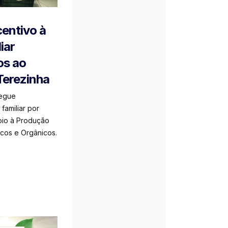
entivo à
iar
os ao
Terezinha
segue
 familiar por
oio à Produção
cos e Orgânicos.