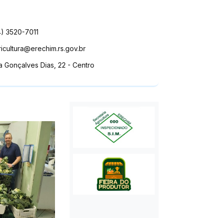
4) 3520-7011
ricultura@erechim.rs.gov.br
a Gonçalves Dias, 22 - Centro