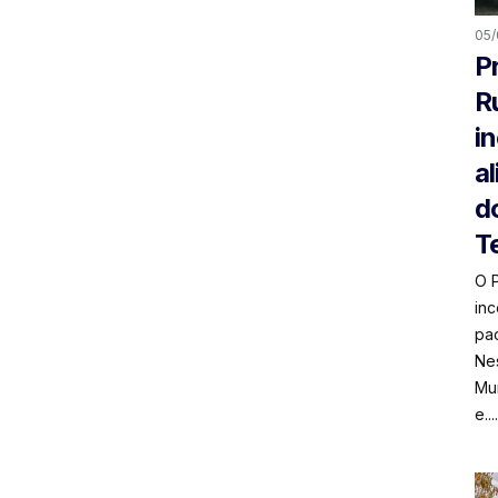
05/
P
R
i
a
d
T
O 
in
pac
Nes
Mun
e....