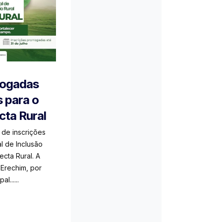
rogadas
s para o
ta Rural
 de inscrições
l de Inclusão
ecta Rural. A
e Erechim, por
l......