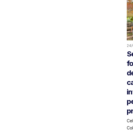
24/
S
f
d
c
i
p
p
Cel
Co