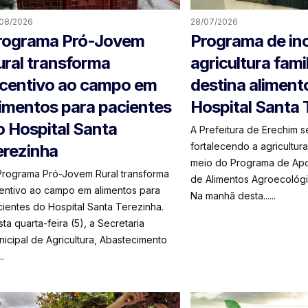
08/2026
28/07/2026
rograma Pró-Jovem
Programa de inc
ural transforma
agricultura famil
ncentivo ao campo em
destina aliment
limentos para pacientes
Hospital Santa 
o Hospital Santa
A Prefeitura de Erechim 
fortalecendo a agricultura
erezinha
meio do Programa de Ap
Programa Pró-Jovem Rural transforma
de Alimentos Agroecológi
centivo ao campo em alimentos para
Na manhã desta......
ientes do Hospital Santa Terezinha.
ta quarta-feira (5), a Secretaria
icipal de Agricultura, Abastecimento
..