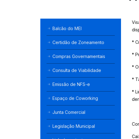
Vis
Balcão do MEI
dis
* C
Certidão de Zoneamento
* P
Compras Governamentais
* O
Consulta de Viabilidade
* T
Emissão de NFS-e
* L
Espaço de Coworking
den
Junta Comercial
Con
Legislação Municipal
Cai