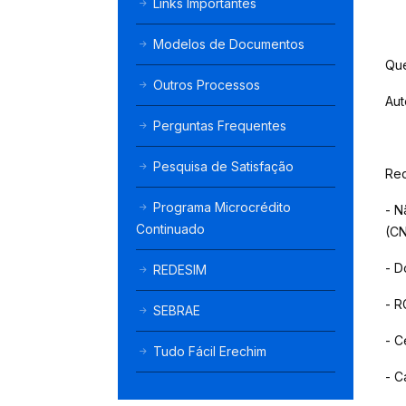
Links Importantes
Modelos de Documentos
Que
Outros Processos
Aut
Perguntas Frequentes
Pesquisa de Satisfação
Req
Programa Microcrédito
- N
Continuado
(CN
- D
REDESIM
- R
SEBRAE
- C
Tudo Fácil Erechim
- C