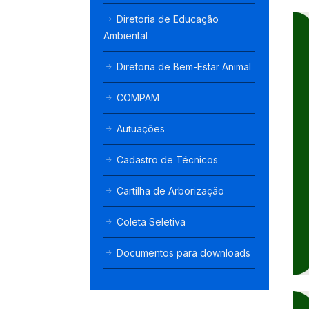
Diretoria de Educação
Ambiental
Diretoria de Bem-Estar Animal
COMPAM
Autuações
Cadastro de Técnicos
Cartilha de Arborização
Coleta Seletiva
Documentos para downloads