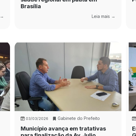
Brasília
 →
Leia mais →
Gabinete do Prefeito
03/03/2026
Município avança em tratativas
E
para finalização da Av. Julio
G