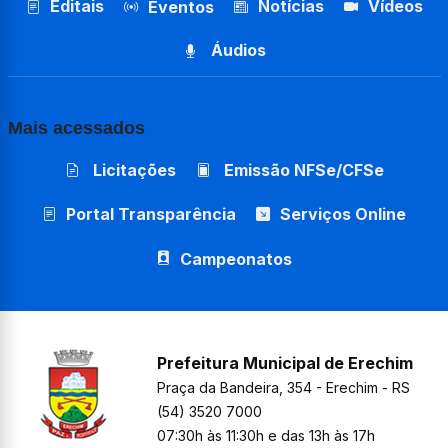
Editais
Notícias
Vídeos
Eventos
Áudios
Mais acessados
Licitações
Emissão NFSe/CFSe
Portal Transparência
Serviços Online
Campeonatos
Prefeitura Municipal de Erechim
Praça da Bandeira, 354 - Erechim - RS
(54) 3520 7000
07:30h às 11:30h e das 13h às 17h