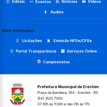
Editais
Notícias
Vídeos
Eventos
Áudios
Mais acessados
Licitações
Emissão NFSe/CFSe
Portal Transparência
Serviços Online
Campeonatos
Prefeitura Municipal de Erechim
Praça da Bandeira, 354 - Erechim - RS
(54) 3520 7000
07:30h às 11:30h e das 13h às 17h