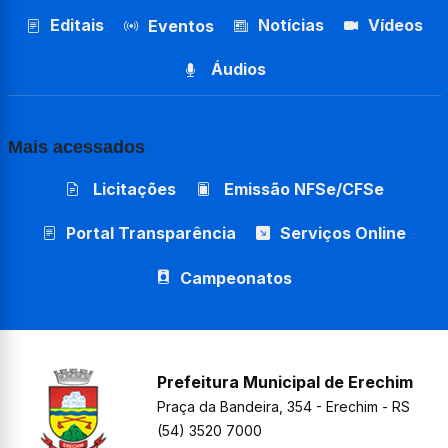
Editais
Notícias
Vídeos
Eventos
Áudios
Mais acessados
Licitações
Emissão NFSe/CFSe
Portal Transparência
Serviços Online
Campeonatos
Prefeitura Municipal de Erechim
Praça da Bandeira, 354 - Erechim - RS
(54) 3520 7000