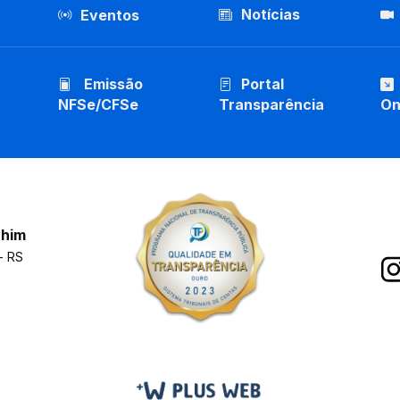
Notícias
Eventos
Emissão
Portal
NFSe/CFSe
Transparência
On
chim
- RS