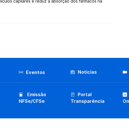
olículos capilares e reduz a absorção dos fármacos na
Notícias
Eventos
Emissão
Portal
NFSe/CFSe
Transparência
On