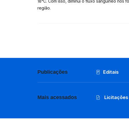
18°C. Com isso, diminui o fluxo sanguíneo nos f
região.
Publicações
Editais
Mais acessados
Licitações