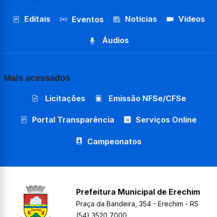
Editais
Notícias
Vídeos
Eventos
Áudios
Mais acessados
Licitações
Emissão NFSe/CFSe
Portal Transparência
Serviços Online
Campeonatos
Prefeitura Municipal de Erechim
Praça da Bandeira, 354 - Erechim - RS
(54) 3520 7000