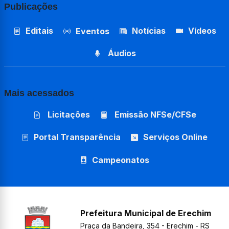
Publicações
Editais
Notícias
Vídeos
Eventos
Áudios
Mais acessados
Licitações
Emissão NFSe/CFSe
Portal Transparência
Serviços Online
Campeonatos
Prefeitura Municipal de Erechim
Praça da Bandeira, 354 - Erechim - RS