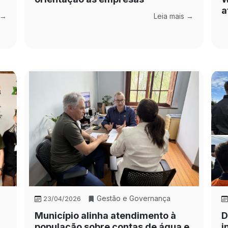
a
 →
Leia mais →
Gestão e Governança
23/04/2026
Município alinha atendimento à
D
população sobre contas de água e
i