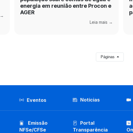
energia em reunião entre Procon e
a
AGER
p
 →
Leia mais →
Páginas
Notícias
Eventos
Emissão
Portal
NFSe/CFSe
Transparência
On