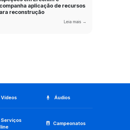
companha aplicação de recursos
ara reconstrução
Leia mais →
Vídeos
Áudios
Serviços
Campeonatos
line