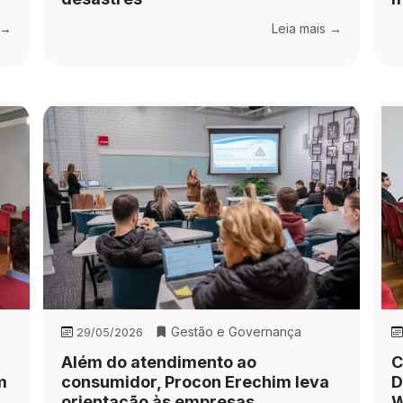
 →
Leia mais →
Gestão e Governança
29/05/2026
Além do atendimento ao
C
m
consumidor, Procon Erechim leva
D
orientação às empresas
W