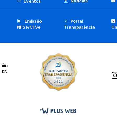
Notícias
Eventos
Emissão
Portal
NFSe/CFSe
Transparência
On
chim
- RS